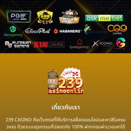
เกี่ยวกับเรา
239 CASINO คือเว็บตรงที่ให้บริการสล็อตออนไลน์และคาสิโนครบ
วงจร ด้วยระบบธุรกรรมที่ปลอดภัย 100% ฝากถอนผ่านวอเลทได้